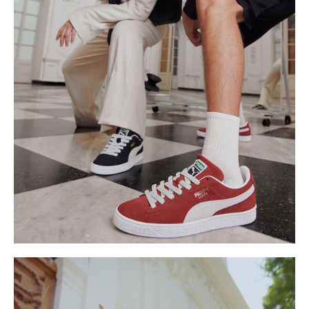
Puma
Real Plaza
Ripley
Topitop
Ultralon
Yanbal
Yosotros