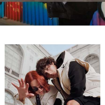
Camote Soup
Editorial Doble Nudo
Eleker
Essen
Faber-Castell
Kuna - Incalpaca
Larcomar
Mary Kay
Natura